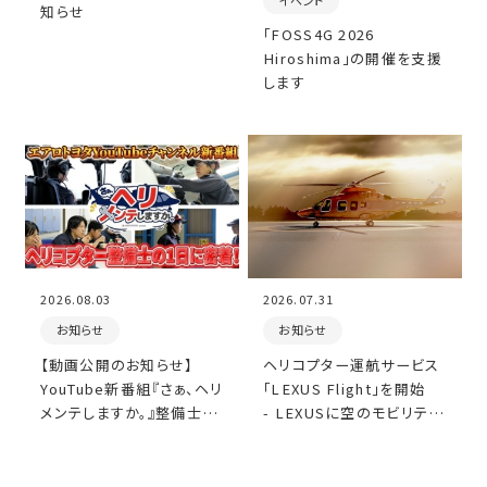
知らせ
「FOSS4G 2026
Hiroshima」の開催を支援
します
2026.08.03
2026.07.31
お知らせ
お知らせ
【動画公開のお知らせ】
ヘリコプター運航サービス
YouTube新番組『さぁ、ヘリ
「LEXUS Flight」を開始
メンテしますか。』整備士の
- LEXUSに空のモビリティ
1日密着動画を公開しまし
が加わり、陸・海・空がつな
た。
がる移動体験を提供 -