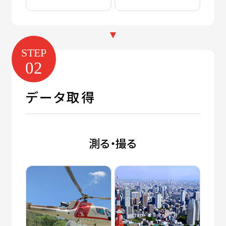
STEP
02
データ取得
測る・撮る