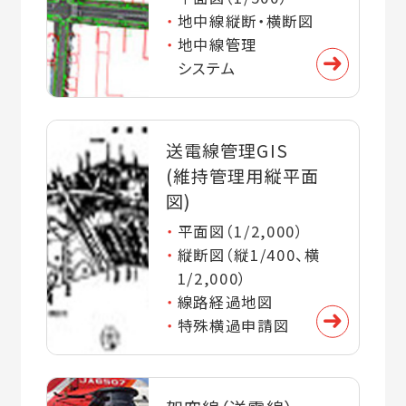
地中線縦断・横断図
地中線管理
システム
送電線管理GIS
(維持管理用縦平面
図)
平面図（1/2,000）
縦断図（縦1/400、横
1/2,000）
線路経過地図
特殊横過申請図