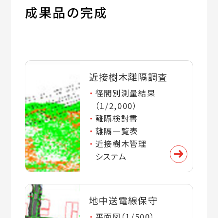
成果品の完成
近接樹木離隔調査
径間別測量結果
（1/2,000）
離隔検討書
離隔一覧表
近接樹木管理
システム
地中送電線保守
平面図（1/500）