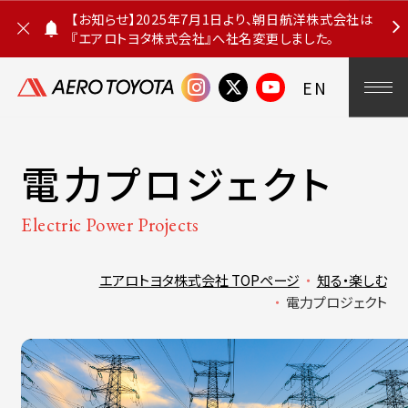
【お知らせ】2025年7月1日より、朝日航洋株式会社は
『エアロトヨタ株式会社』へ社名変更しました。
お
知
ら
EN
せ
を
閉
じ
る
電力プロジェクト
Electric Power Projects
エアロトヨタ株式会社 TOPページ
知る・楽しむ
電力プロジェクト