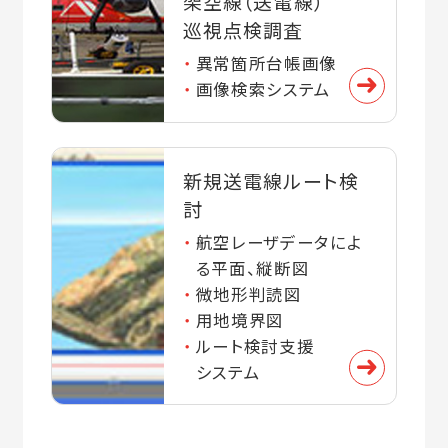
架空線（送電線）
巡視点検調査
異常箇所台帳画像
画像検索システム
新規送電線ルート検
討
航空レーザデータによ
る平面、縦断図
微地形判読図
用地境界図
ルート検討支援
システム