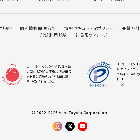
用規約
個人情報保護方針
情報セキュリティポリシー
品質方
SNS利用規約
社員限定ページ
エアロトヨタは
エアロトヨタは女性の活躍推進
ためプライバシ
に関する取組の実施状況が優良
ています。当社
であると認められ「えるぼし認
針は
定」を取得しました。
こちら
© 2022–2026 Aero Toyota Corporation.