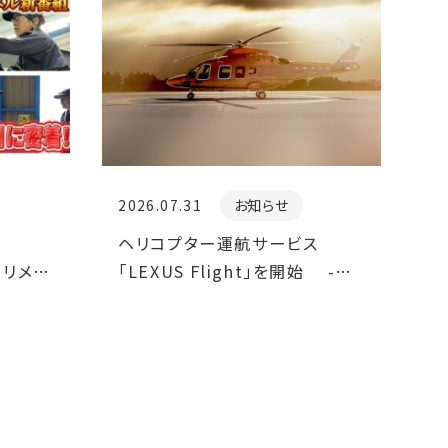
2026.07.31
お知らせ
ヘリコプター運航サービス
ヘリメン
「LEXUS Flight」を開始 -
日密着
LEXUSに空のモビリティが加わ
り、陸・海・空がつながる移動体
験を提供 -