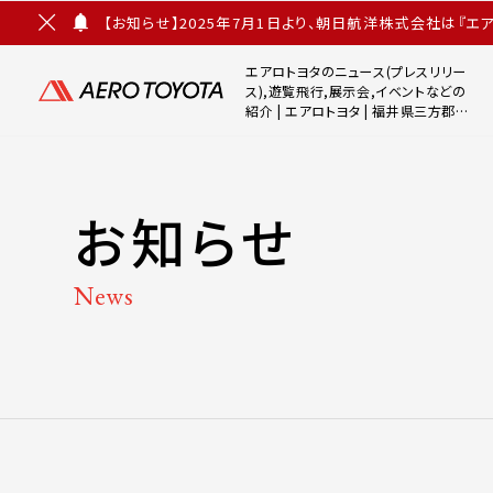
【お知らせ】2025年7月1日より、朝日航洋株式会社は『
お
知
エアロトヨタのニュース(プレスリリー
ら
ス),遊覧飛行,展示会,イベントなどの
せ
紹介 | エアロトヨタ | 福井県三方郡で
を
の航空重大インシデントに関する調査
閉
報告書が公表されました
じ
る
お知らせ
News